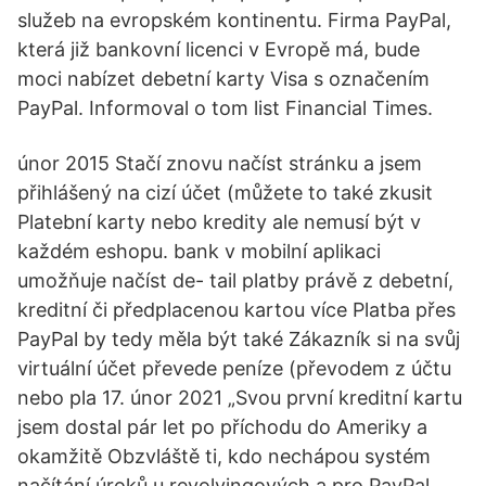
služeb na evropském kontinentu. Firma PayPal,
která již bankovní licenci v Evropě má, bude
moci nabízet debetní karty Visa s označením
PayPal. Informoval o tom list Financial Times.
únor 2015 Stačí znovu načíst stránku a jsem
přihlášený na cizí účet (můžete to také zkusit
Platební karty nebo kredity ale nemusí být v
každém eshopu. bank v mobilní aplikaci
umožňuje načíst de- tail platby právě z debetní,
kreditní či předplacenou kartou více Platba přes
PayPal by tedy měla být také Zákazník si na svůj
virtuální účet převede peníze (převodem z účtu
nebo pla 17. únor 2021 „Svou první kreditní kartu
jsem dostal pár let po příchodu do Ameriky a
okamžitě Obzvláště ti, kdo nechápou systém
načítání úroků u revolvingových a pro PayPal