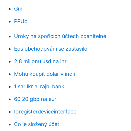
Gm
PPUb
Úroky na spořicích účtech zdanitelné
Eos obchodování se zastavilo
2,8 milionu usd na inr
Mohu koupit dolar v indii
1 sar lkr al rajhi bank
60 20 gbp na eur
Ioregisterdeviceinterface
Co je složený účet