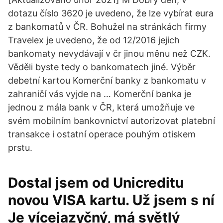
dotazu číslo 3620 je uvedeno, že lze vybírat eura
z bankomatů v ČR. Bohužel na stránkách firmy
Travelex je uvedeno, že od 12/2016 jejich
bankomaty nevydávají v čr jinou měnu než CZK.
Věděli byste tedy o bankomatech jiné. Výběr
debetní kartou Komerční banky z bankomatu v
zahraničí vás vyjde na … Komerční banka je
jednou z mála bank v ČR, která umožňuje ve
svém mobilním bankovnictví autorizovat platební
transakce i ostatní operace pouhým otiskem
prstu.
Dostal jsem od Unicreditu
novou VISA kartu. Už jsem s ní
Je vícejazyčný, má světlý