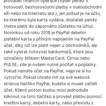
provádět finanční operace (výběr peněz v
hotovosti, bezhotovostní platby v maloobchodní
síti nebo na internetu atd.), jen pokud je na účtu,
ke kterému byla karta vydána, dostatek peněz
(nelze platit do záporného zůstatku na účtu).
Novinkou od roku 2018 je PayPal debetní
platební karta s přímým napojením na PayPal
účet, díky níž lze platit nejen u obchodníků, ale
také vybírat hotovost bankomatů, které jsou
označeny štítkem MasterCard, Cirrus nebo
PULSE, zde je ovšem nutné počítat s poplatky.
Pokud nemáte účet na PayPal, nejprve si ho
vytvořte. Pokud chcete mít na své webové
stránce tlačítko PayPal, budete si muset zařídit
účet. Klienti potom budou moci jednoduše
kliknout na toto tlačítko a provést platbu pomocí
kreditní karty, debetní karty, nebo převodu z