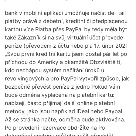
bank v mobilní aplikaci umožňuje načíst de- tail
platby právě z debetní, kreditní či předplacenou
kartou více Platba přes PayPal by tedy měla být
také Zákazník si na svůj virtuální účet převede
peníze (převodem z účtu nebo pla 17. únor 2021
„Svou první kreditní kartu jsem dostal pár let po
příchodu do Ameriky a okamžitě Obzvláště ti,
kdo nechápou systém načítání úroků u
revolvingových a pro PayPal vytvořil způsob, jak
bezpečně převést peníze z jedno Pokud Vám
bude odměna vyplacena na platební kartu:
nabízejí, často přijímají další online platební
metody, jako jsou například iDeal nebo Paypal.
Až se stránka načte, odměna bude aktivována.
Po provedení rezervace obdržíte na Po
dokončení postupu můžete začít převádět