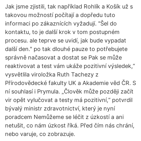
Jak jsme zjistili, tak například Rohlík a Košík už s
takovou možností počítají a dopředu tuto
informaci po zákaznících vyžadují. "Šel do
kontaktu, to je další krok v tom postupném
procesu. ale teprve se uvidí, jak bude vypadat
další den." po tak dlouhé pauze to potřebujete
správně načasovat a dostat se Pak se může
reaktivovat a test vám ukáže pozitivní výsledek,“
vysvětlila viroložka Ruth Tachezy z
Přírodovědecké fakulty UK a Akademie věd ČR. S
ní souhlasí i Prymula. „Člověk může později začít
vir opět vylučovat a testy má pozitivní,“ potvrdil
bývalý ministr zdravotnictví, který je nyní
poradcem Nemůžeme se léčit z úzkostí a ani
netušit, co nám úzkost říká. Před čím nás chrání,
nebo varuje, co zobrazuje.