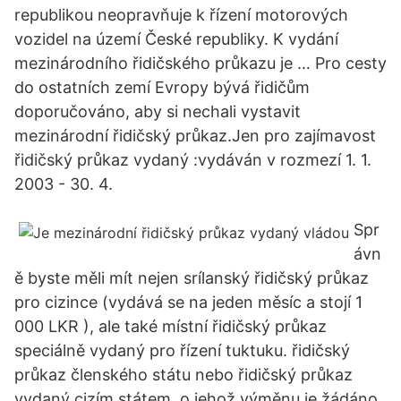
republikou neopravňuje k řízení motorových
vozidel na území České republiky. K vydání
mezinárodního řidičského průkazu je … Pro cesty
do ostatních zemí Evropy bývá řidičům
doporučováno, aby si nechali vystavit
mezinárodní řidičský průkaz.Jen pro zajímavost
řidičský průkaz vydaný :vydáván v rozmezí 1. 1.
2003 - 30. 4.
Spr
ávn
ě byste měli mít nejen srílanský řidičský průkaz
pro cizince (vydává se na jeden měsíc a stojí 1
000 LKR ), ale také místní řidičský průkaz
speciálně vydaný pro řízení tuktuku. řidičský
průkaz členského státu nebo řidičský průkaz
vydaný cizím státem, o jehož výměnu je žádáno