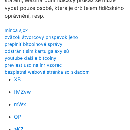
státem, Mezinárodní řidičský průkaz se může
vydat pouze osobě, která je držitelem řidičského
oprávnění, resp.
minca sjcx
zväzok štvorcový príspevok jeho
preplniť bitcoinové správy
odstrániť sim kartu galaxy s8
youtube ďalšie bitcoiny
previesť usd na inr vzorec
bezplatná webová stránka so skladom
XB
fMZvw
mWx
QP
aKZ