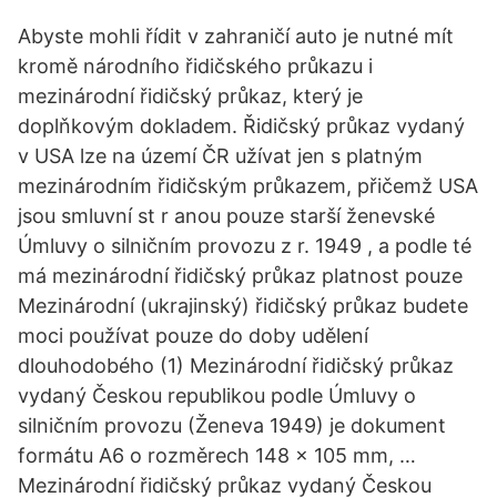
Abyste mohli řídit v zahraničí auto je nutné mít
kromě národního řidičského průkazu i
mezinárodní řidičský průkaz, který je
doplňkovým dokladem. Řidičský průkaz vydaný
v USA lze na území ČR užívat jen s platným
mezinárodním řidičským průkazem, přičemž USA
jsou smluvní st r anou pouze starší ženevské
Úmluvy o silničním provozu z r. 1949 , a podle té
má mezinárodní řidičský průkaz platnost pouze
Mezinárodní (ukrajinský) řidičský průkaz budete
moci používat pouze do doby udělení
dlouhodobého (1) Mezinárodní řidičský průkaz
vydaný Českou republikou podle Úmluvy o
silničním provozu (Ženeva 1949) je dokument
formátu A6 o rozměrech 148 x 105 mm, …
Mezinárodní řidičský průkaz vydaný Českou