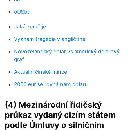
oUSbt
Jaká země je
Význam tragédie v angličtině
Novozélandský dolar vs americký dolarový
graf
Aktuální čínské mince
2000 eur se rovná nám dolaru
(4) Mezinárodní řidičský
průkaz vydaný cizím státem
podle Úmluvy o silničním