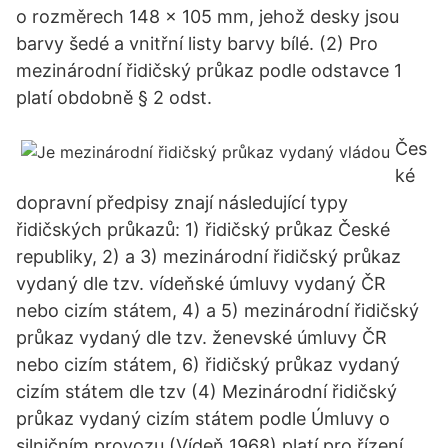
o rozměrech 148 x 105 mm, jehož desky jsou
barvy šedé a vnitřní listy barvy bílé. (2) Pro
mezinárodní řidičský průkaz podle odstavce 1
platí obdobně § 2 odst.
Čes
ké
dopravní předpisy znají následující typy
řidičských průkazů: 1) řidičský průkaz České
republiky, 2) a 3) mezinárodní řidičský průkaz
vydaný dle tzv. vídeňské úmluvy vydaný ČR
nebo cizím státem, 4) a 5) mezinárodní řidičský
průkaz vydaný dle tzv. ženevské úmluvy ČR
nebo cizím státem, 6) řidičský průkaz vydaný
cizím státem dle tzv (4) Mezinárodní řidičský
průkaz vydaný cizím státem podle Úmluvy o
silničním provozu (Vídeň 1968) platí pro řízení