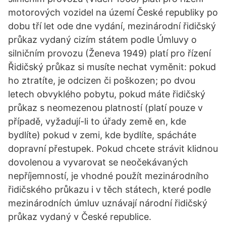
motorových vozidel na území České republiky po
dobu tří let ode dne vydání, mezinárodní řidičský
průkaz vydaný cizím státem podle Úmluvy o
silničním provozu (Ženeva 1949) platí pro řízení
Řidičský průkaz si musíte nechat vyměnit: pokud
ho ztratíte, je odcizen či poškozen; po dvou
letech obvyklého pobytu, pokud máte řidičský
průkaz s neomezenou platností (platí pouze v
případě, vyžadují-li to úřady země en, kde
bydlíte) pokud v zemi, kde bydlíte, spácháte
dopravní přestupek. Pokud chcete strávit klidnou
dovolenou a vyvarovat se neočekávaných
nepříjemností, je vhodné použít mezinárodního
řidičského průkazu i v těch státech, které podle
mezinárodních úmluv uznávají národní řidičský
průkaz vydaný v České republice.