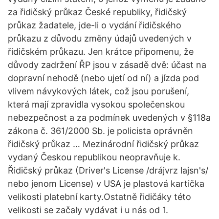
za řidičský průkaz České republiky, řidičský
průkaz žadatele, jde-li o vydání řidičského
průkazu z důvodu změny údajů uvedených v
řidičském průkazu. Jen krátce připomenu, že
důvody zadržení ŘP jsou v zásadě dvě: účast na
dopravní nehodě (nebo ujetí od ní) a jízda pod
vlivem návykových látek, což jsou porušení,
která mají zpravidla vysokou společenskou
nebezpečnost a za podmínek uvedených v §118a
zákona č. 361/2000 Sb. je policista oprávněn
řidičský průkaz … Mezinárodní řidičský průkaz
vydaný Českou republikou neopravňuje k.
Řidičský průkaz (Driver's License /drájvrz lajsn's/
nebo jenom License) v USA je plastová kartička
velikosti platební karty.Ostatně řidičáky této
velikosti se začaly vydávat i u nás od 1.