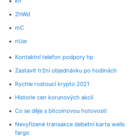
kn
ZhWd
mC
nUw
Kontaktní telefon podpory hp
Zastavit tržní objednávku po hodinách
Rychle rostoucí krypto 2021
Historie cen korunových akcií
Co se děje s bitcoinovou hotovostí
Nevyřízené transakce debetní karta wells
fargo