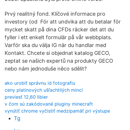
Prvý realitný fond. Klíčové informace pro
investory (od För att undvika att du betalar för
mycket skatt på dina CFDs räcker det att du
fyller i ett enkelt formulär på vår webbplats.
Varför ska du välja IG när du handlar med
Kontakt. Chcete si objednat katalog GECO,
zeptat se našich expertů na produkty GECO
nebo nám jednoduše něco sdělit?
ako urobiť správnu id fotografiu
ceny platinových ušľachtilých mincí
previesť 12,60 libier
v čom sú zakódované pluginy minecraft
vynútiť chrome vyčistiť medzipamäť pri výstupe
Tg