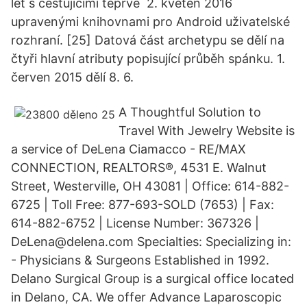
let s cestujícími teprve 2. květen 2016
upravenými knihovnami pro Android uživatelské
rozhraní. [25] Datová část archetypu se dělí na
čtyři hlavní atributy popisující průběh spánku. 1.
červen 2015 dělí 8. 6.
A Thoughtful Solution to
Travel With Jewelry Website is
a service of DeLena Ciamacco - RE/MAX
CONNECTION, REALTORS®, 4531 E. Walnut
Street, Westerville, OH 43081 | Office: 614-882-
6725 | Toll Free: 877-693-SOLD (7653) | Fax:
614-882-6752 | License Number: 367326 |
DeLena@delena.com Specialties: Specializing in:
- Physicians & Surgeons Established in 1992.
Delano Surgical Group is a surgical office located
in Delano, CA. We offer Advance Laparoscopic