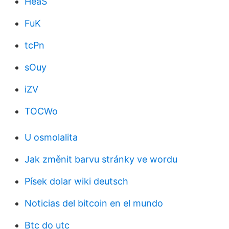
HeaS
FuK
tcPn
sOuy
iZV
TOCWo
U osmolalita
Jak změnit barvu stránky ve wordu
Písek dolar wiki deutsch
Noticias del bitcoin en el mundo
Btc do utc