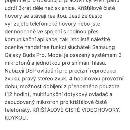
příjemné pro obsluhující pracovníky. Pivní pěnu
udrží 3krát déle než sklenice. Křišťálově čisté
hovory se stávají realitou. Jestliže často
vyřizujete telefonické hovory nebo jste
dennodenně ve spojení s rodinou přes
komunikační aplikace, tak jistojistě náležitě
oceníte handsfree funkci sluchátek Samsung
Galaxy Buds Pro. Model je osazený systémem 3
mikrofonů a jednotkou pro snímání hlasu.
Nabízejí DSP ovládání pro precizní reprodukci
zvuku, pravý stereo zvuk, 4 hodinovou provozní
dobu, možnost dobíjení z přenosného pouzdra
(12 hodin), multifunkční dotykový ovladač a
zabudovaný mikrofon pro křišťálově čisté
telefonáty. KŘIŠŤÁLOVĚ ČISTÉ VIDEOHOVORY.
KDYKOLI.