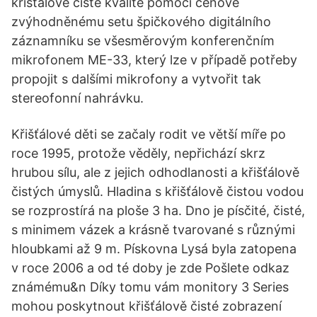
křišťálově čisté kvalitě pomocí cenově
zvýhodněnému setu špičkového digitálního
záznamníku se všesměrovým konferenčním
mikrofonem ME-33, který lze v případě potřeby
propojit s dalšími mikrofony a vytvořit tak
stereofonní nahrávku.
Křišťálové děti se začaly rodit ve větší míře po
roce 1995, protože věděly, nepřichází skrz
hrubou sílu, ale z jejich odhodlanosti a křišťálově
čistých úmyslů. Hladina s křišťálově čistou vodou
se rozprostírá na ploše 3 ha. Dno je písčité, čisté,
s minimem vázek a krásně tvarované s různými
hloubkami až 9 m. Pískovna Lysá byla zatopena
v roce 2006 a od té doby je zde Pošlete odkaz
známému&n Díky tomu vám monitory 3 Series
mohou poskytnout křišťálově čisté zobrazení