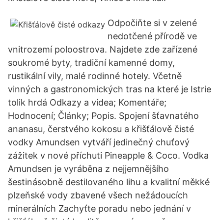
Odpočiňte si v zelené
nedotčené přírodě ve
vnitrozemí poloostrova. Najdete zde zařízené
soukromé byty, tradiční kamenné domy,
rustikální vily, malé rodinné hotely. Včetně
vinných a gastronomických tras na které je Istrie
tolik hrdá Odkazy a videa; Komentáře;
Hodnocení; Články; Popis. Spojení šťavnatého
ananasu, čerstvého kokosu a křišťálově čisté
vodky Amundsen vytváří jedinečný chuťový
zážitek v nové příchuti Pineapple & Coco. Vodka
Amundsen je vyráběna z nejjemnějšího
šestinásobně destilovaného lihu a kvalitní měkké
plzeňské vody zbavené všech nežádoucích
minerálních Zachyťte poradu nebo jednání v