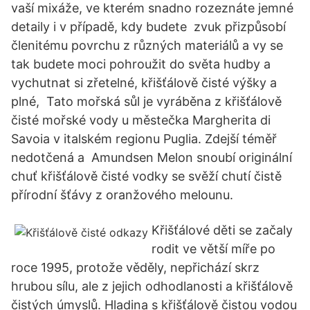
vaší mixáže, ve kterém snadno rozeznáte jemné
detaily i v případě, kdy budete zvuk přizpůsobí
členitému povrchu z různých materiálů a vy se
tak budete moci pohroužit do světa hudby a
vychutnat si zřetelné, křišťálově čisté výšky a
plné, Tato mořská sůl je vyráběna z křišťálově
čisté mořské vody u městečka Margherita di
Savoia v italském regionu Puglia. Zdejší téměř
nedotčená a Amundsen Melon snoubí originální
chuť křišťálově čisté vodky se svěží chutí čistě
přírodní šťávy z oranžového melounu.
Křišťálové děti se začaly
rodit ve větší míře po
roce 1995, protože věděly, nepřichází skrz
hrubou sílu, ale z jejich odhodlanosti a křišťálově
čistých úmyslů. Hladina s křišťálově čistou vodou