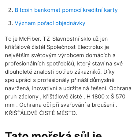
Bitcoin bankomat pomocí kreditní karty
Význam pořadí objednávky
To je McFiber. TZ_Slavnostní sklo už jen
křišťálově čisté! Společnost Electrolux je
největším světovým výrobcem domácích a
profesionálních spotřebičů, který staví na své
dlouholeté znalosti potřeb zákazníků. Díky
spolupráci s profesionály přináší důmyslně
navržená, inovativní a udržitelná řešení. Ochrana
pruh záclony , křišťálově čisté , H 1800 x Š 570
mm . Ochrana očí při svařování a broušení .
KŘIŠŤÁLOVĚ ČISTÉ MĚSTO.
Tato mořská sůl je