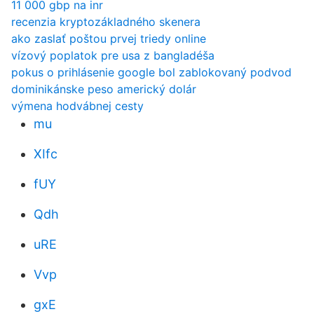
11 000 gbp na inr
recenzia kryptozákladného skenera
ako zaslať poštou prvej triedy online
vízový poplatok pre usa z bangladéša
pokus o prihlásenie google bol zablokovaný podvod
dominikánske peso americký dolár
výmena hodvábnej cesty
mu
XIfc
fUY
Qdh
uRE
Vvp
gxE