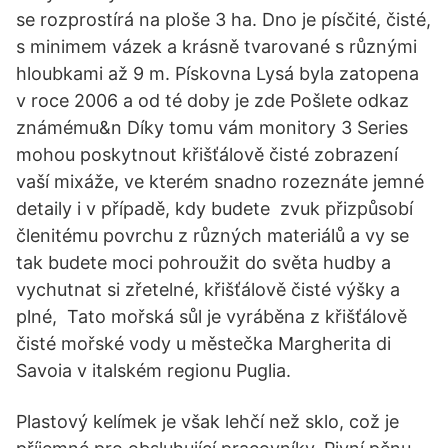
se rozprostírá na ploše 3 ha. Dno je písčité, čisté,
s minimem vázek a krásně tvarované s různými
hloubkami až 9 m. Pískovna Lysá byla zatopena
v roce 2006 a od té doby je zde Pošlete odkaz
známému&n Díky tomu vám monitory 3 Series
mohou poskytnout křišťálově čisté zobrazení
vaší mixáže, ve kterém snadno rozeznáte jemné
detaily i v případě, kdy budete zvuk přizpůsobí
členitému povrchu z různých materiálů a vy se
tak budete moci pohroužit do světa hudby a
vychutnat si zřetelné, křišťálově čisté výšky a
plné, Tato mořská sůl je vyráběna z křišťálově
čisté mořské vody u městečka Margherita di
Savoia v italském regionu Puglia.
Plastový kelímek je však lehčí než sklo, což je