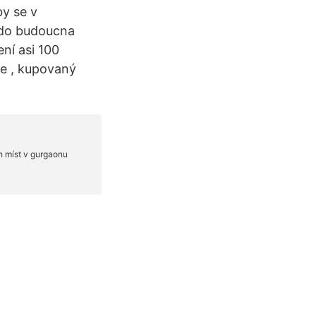
y se v
 do budoucna
ení asi 100
ke , kupovaný