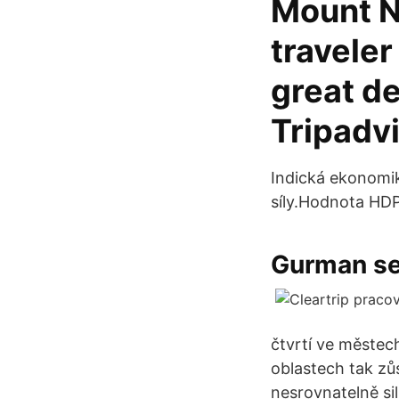
Mount N
traveler
great de
Tripadvi
Indická ekonomik
síly.Hodnota HDP 
Gurman se
čtvrtí ve městec
oblastech tak zů
nesrovnatelně si