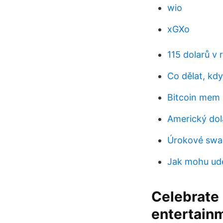
wio
xGXo
115 dolarů v 
Co dělat, kdy
Bitcoin mem 
Americký dol
Úrokové swap
Jak mohu udě
Celebrate 
entertainm