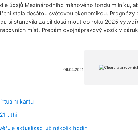
dle údajů Mezinárodního měnového fondu milníku, ab
dření stala desátou světovou ekonomikou. Prognózy
láda si stanovila za cíl dosáhnout do roku 2025 vytvoř
racovních míst. Predám dvojnápravový vozík v záru
09.04.2021
rtuální kartu
1 tithi
ěřuje aktualizaci už několik hodin