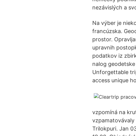
nezávislých a s
Na výber je nieko
francúzska. Geod
prostor. Opravlj
upravnih postopk
podatkov iz zbirk
nalog geodetske 
Unforgettable tr
access unique ho
vzpomíná na krut
vzpamatovávaly kvů
Trilokpuri. Jan 