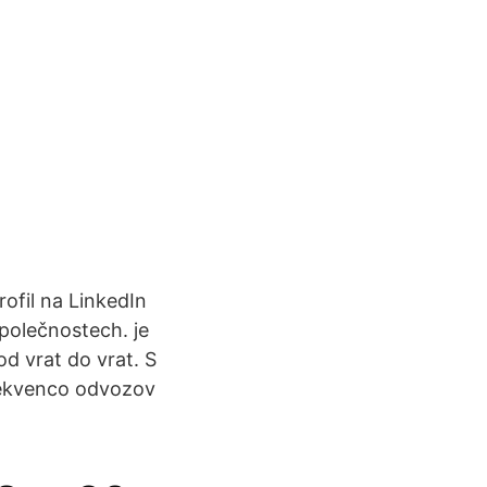
rofil na LinkedIn
společnostech. je
od vrat do vrat. S
frekvenco odvozov