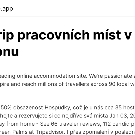
b.app
rip pracovních míst v
onu
leading online accommodation site. We’re passionate a
ire and reach millions of travellers across 90 local w
a 50% obsazenost Hospůdky, což je u nás cca 35 hostů 
ejte a rezervujete si co nejdříve svá místa Jan 03, 2
 from home - See 66 traveler reviews, 112 candid p
Green Palms at Tripadvisor. I přes zpomalení v posled