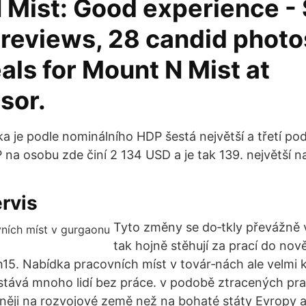
 Mist: Good experience -
 reviews, 28 candid photo
als for Mount N Mist at
sor.
a je podle nominálního HDP šestá největší a třetí pod
na osobu zde činí 2 134 USD a je tak 139. největší n
rvis
Tyto změny se do‑tkly převážně v
tak hojně stěhují za prací do nově
h15. Nabídka pracovních míst v továr‑nách ale velmi k
stává mnoho lidí bez práce. v podobě ztracených pr
lněji na rozvojové země než na bohaté státy Evropy 