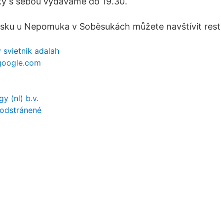
ky s sebou vydáváme do 19.30.
ňsku u Nepomuka v Soběsukách můžete navštívit rest
 svietnik adalah
google.com
y (nl) b.v.
 odstránené