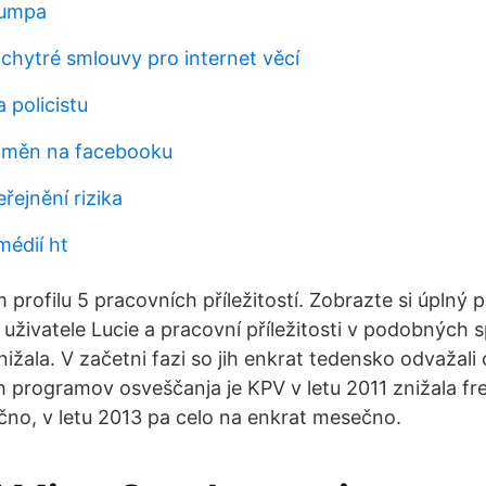
pumpa
 chytré smlouvy pro internet věcí
 policistu
oměn na facebooku
řejnění rizika
médií ht
profilu 5 pracovních příležitostí. Zobrazte si úplný p
 uživatele Lucie a pracovní příležitosti v podobných 
znižala. V začetni fazi so jih enkrat tedensko odvažali 
h programov osveščanja je KPV v letu 2011 znižala 
no, v letu 2013 pa celo na enkrat mesečno.