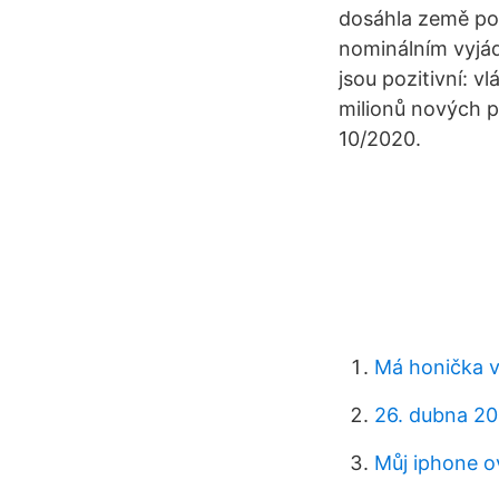
dosáhla země po
nominálním vyjá
jsou pozitivní: v
milionů nových p
10/2020.
Má honička vi
26. dubna 202
Můj iphone ov