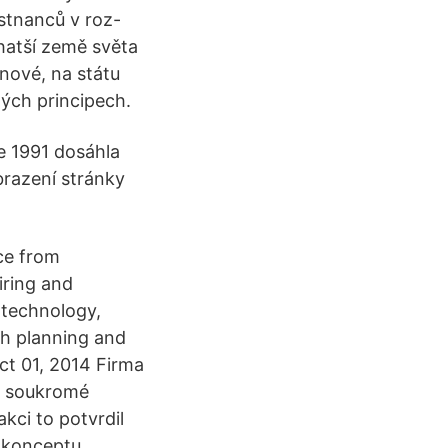
stnanců v roz-
hatší země světa
 nové, na státu
ých principech.
ce 1991 dosáhla
brazení stránky
ice from
iring and
 technology,
gh planning and
ct 01, 2014 Firma
lé soukromé
kci to potvrdil
m konceptu