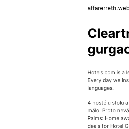
affarerreth.we
Cleart
gurga
Hotels.com is a 
Every day we insp
languages.
4 hosté u stolu 
málo. Proto neváh
Palms: Home away
deals for Hotel 