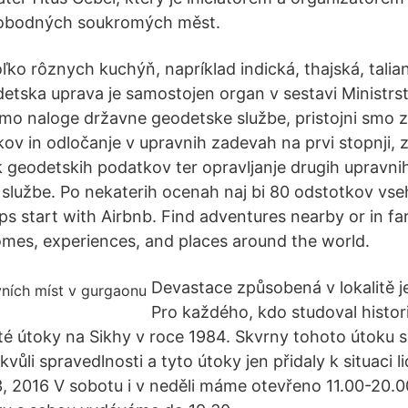
vobodných soukromých měst.
ľko rôznych kuchýň, napríklad indická, thajská, talian
etska uprava je samostojen organ v sestavi Ministrst
amo naloge državne geodetske službe, pristojni smo 
ov in odločanje v upravnih zadevah na prvi stopnji, z
 geodetskih podatkov ter opravljanje drugih upravnih
službe. Po nekaterih ocenah naj bi 80 odstotkov vse
ips start with Airbnb. Find adventures nearby or in f
mes, experiences, and places around the world.
Devastace způsobená v lokalitě j
Pro každého, kdo studoval historii
é útoky na Sikhy v roce 1984. Skvrny tohoto útoku s
li spravedlnosti a tyto útoky jen přidaly k situaci lidí
03, 2016 V sobotu i v neděli máme otevřeno 11.00-20.0