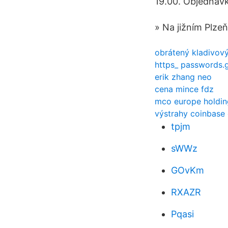
19.00. Objednáv
» Na jižním Plze
obrátený kladivový
https_ passwords.
erik zhang neo
cena mince fdz
mco europe holding
výstrahy coinbase
tpjm
sWWz
GOvKm
RXAZR
Pqasi