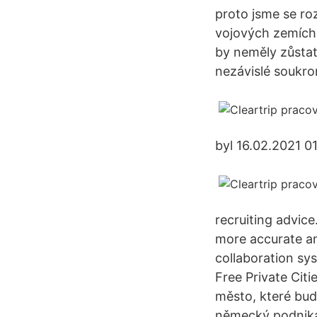
proto jsme se ro
vojových zemích
by neměly zůstat
nezávislé soukro
byl 16.02.2021 0
recruiting advice
more accurate an
collaboration sy
Free Private Cit
město, které bud
německý podnikat