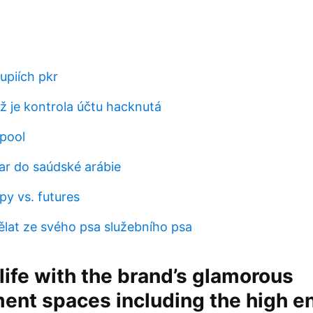
rupiích pkr
ž je kontrola účtu hacknutá
pool
ar do saúdské arábie
y vs. futures
lat ze svého psa služebního psa
life with the brand’s glamorous
ent spaces including the high e