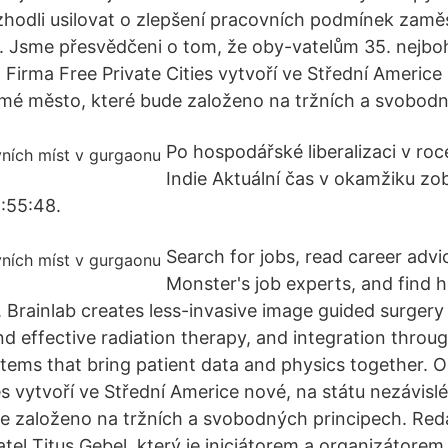
zhodli usilovat o zlepšení pracovních podmínek zamě
. Jsme přesvědčeni o tom, že oby-vatelům 35. nejbo
 Firma Free Private Cities vytvoří ve Střední Americe
mé město, které bude založeno na tržních a svobodn
Po hospodářské liberalizaci v ro
Indie Aktuální čas v okamžiku zo
1:55:48.
Search for jobs, read career adv
Monster's job experts, and find h
. Brainlab creates less-invasive image guided surgery
d effective radiation therapy, and integration throu
stems that bring patient data and physics together. O
ies vytvoří ve Střední Americe nové, na státu nezávis
e založeno na tržních a svobodných principech. Reda
el Titus Gebel, který je iniciátorem a organizátore