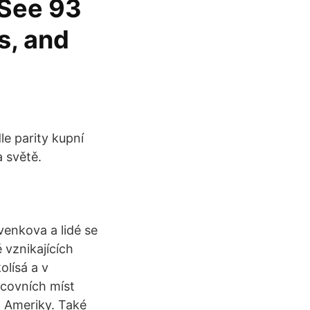
 See 93
s, and
le parity kupní
a světě.
enkova a lidé se
 vznikajících
olísá a v
acovních míst
a Ameriky. Také