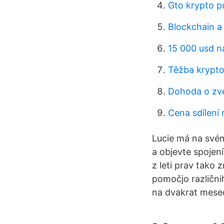
Gto krypto 
Blockchain a
15 000 usd na
Těžba krypt
Dohoda o zve
Cena sdílení 
Lucie má na svém 
a objevte spojení
z leti prav tako 
pomočjo različni
na dvakrat meseč