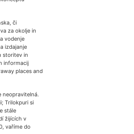
ska, či
va za okolje in
za vodenje
a izdajanje
 storitev in
h informacij
araway places and
e neopravitelná.
; Trilokpuri si
e stále
 žijících v
0, vaříme do