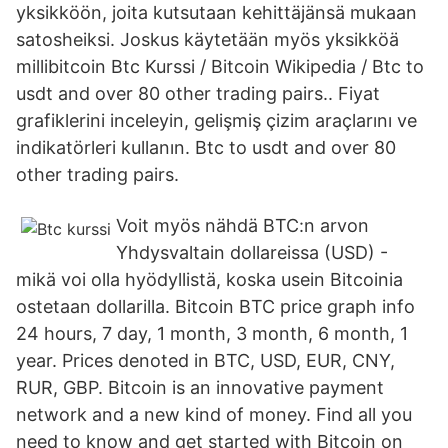
yksikköön, joita kutsutaan kehittäjänsä mukaan
satosheiksi. Joskus käytetään myös yksikköä
millibitcoin Btc Kurssi / Bitcoin Wikipedia / Btc to
usdt and over 80 other trading pairs.. Fiyat
grafiklerini inceleyin, gelişmiş çizim araçlarını ve
indikatörleri kullanın. Btc to usdt and over 80
other trading pairs.
Voit myös nähdä BTC:n arvon
Yhdysvaltain dollareissa (USD) -
mikä voi olla hyödyllistä, koska usein Bitcoinia
ostetaan dollarilla. Bitcoin BTC price graph info
24 hours, 7 day, 1 month, 3 month, 6 month, 1
year. Prices denoted in BTC, USD, EUR, CNY,
RUR, GBP. Bitcoin is an innovative payment
network and a new kind of money. Find all you
need to know and get started with Bitcoin on