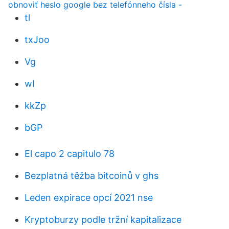
obnoviť heslo google bez telefónneho čísla -
tl
txJoo
Vg
wI
kkZp
bGP
El capo 2 capitulo 78
Bezplatná těžba bitcoinů v ghs
Leden expirace opcí 2021 nse
Kryptoburzy podle tržní kapitalizace