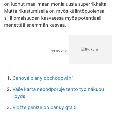
on luonut maailmaan monia uusia superrikkaita.
Mutta rikastumisella on myös kääntöpuolensa,
sillä omaisuuden kasvaessa myös potentiaali
menettää enemmän kasvaa.
23.05.2021
Cenové plány obchodování
Vaše karta nepodporuje tento typ nákupu
lloyds
Vložte peníze do banky gta 5