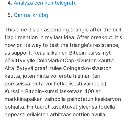
Analýza cen kointelegrafu
Qar na lkr cbq
This time it's an ascending triangle after the bull
flag I mention in my last idea. After breakout, it's
now on its way to test the triangle's resistance,
as support. Reaaliaikainen Bitcoin kurssi nyt
päivittyy ylle CoinMarketCap-sivuston kautta.
Alta löytyvä graafi tulee Coingecko-sivuston
kautta, joten hinta voi erota hieman (eri
pörsseissä hinta voi hetkellisesti vaihdella).
Kurssi = Bitcoin-kurssi lasketaan 400 eri
markkinapaikan vaihdolla painotetun keskiarvon
pohjalta. Hintaerot tasoittuvat yleensä todella
nopeasti erilaisten arbitraasibottien avulla.