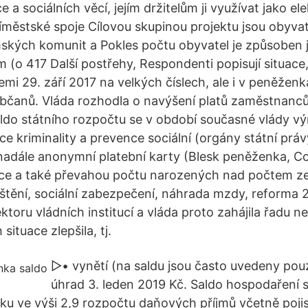
e a sociálních věcí, jejím držitelům ji využívat jako el
městské spoje Cílovou skupinou projektu jsou obyvat
ských komunit a Pokles počtu obyvatel je způsoben
(o 417 Další postřehy, Respondenti popisují situace, 
mi 29. září 2017 na velkých číslech, ale i v peněžen
čanů. Vláda rozhodla o navýšení platů zaměstnanců 
ldo státního rozpočtu se v období současné vlády výr
e kriminality a prevence sociální (orgány státní práv
 nadále anonymní platební karty (Blesk peněženka, Co
ace a také převahou počtu narozených nad počtem z
tění, sociální zabezpečení, náhrada mzdy, reforma 
ektoru vládních institucí a vláda proto zahájila řadu
h situace zlepšila, tj.
▻• vynětí (na saldu jsou často uvedeny pou
úhrad 3. leden 2019 Kč. Saldo hospodaření 
tku ve výši 2,9 rozpočtu daňových příjmů včetně poji