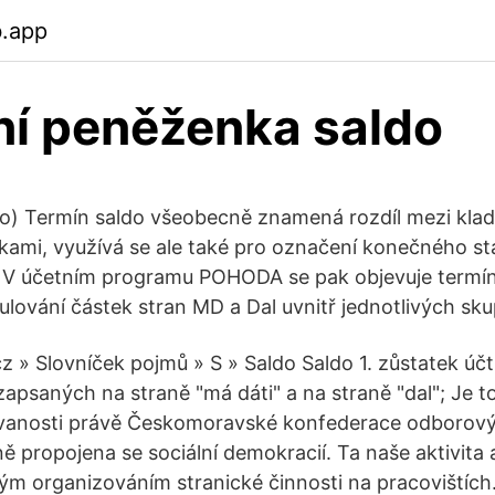
b.app
ní peněženka saldo
o) Termín saldo všeobecně znamená rozdíl mezi kla
ami, využívá se ale také pro označení konečného st
. V účetním programu POHODA se pak objevuje termí
ulování částek stran MD a Dal uvnitř jednotlivých sku
 » Slovníček pojmů » S » Saldo Saldo 1. zůstatek účt
apsaných na straně "má dáti" a na straně "dal"; Je t
ovanosti právě Českomoravské konfederace odborový
ně propojena se sociální demokracií. Ta naše aktivita
kým organizováním stranické činnosti na pracovištích