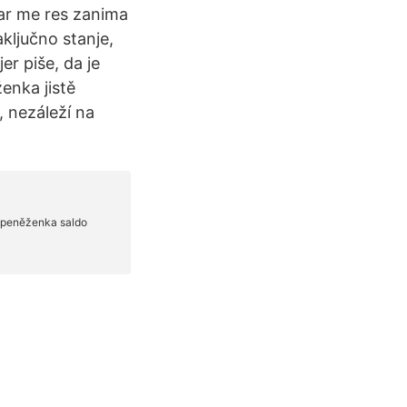
ar me res zanima
ključno stanje,
er piše, da je
enka jistě
 nezáleží na