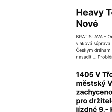
Heavy T
Nové
BRATISLAVA – Od 
vlaková súprava 
Českým dráham v
nasadiť … Problé
1405 V Tře
městský V
zachyceno 
pro držit
jízdné 9,- 