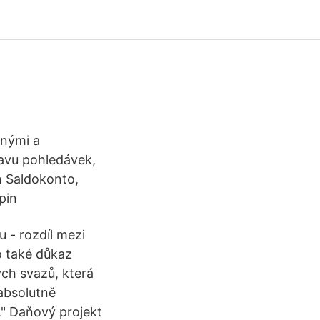
dnými a
avu pohledávek,
n Saldokonto,
pin
u - rozdíl mezi
o také důkaz
ch svazů, která
 absolutně
." Daňový projekt