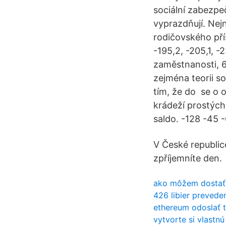
sociální zabezp
vyprazdňují. Nejn
rodičovského přís
-195,2, -205,1, -2
zaměstnanosti, 6
zejména teorii so
tím, že do se o 
krádeží prostých
saldo. -128 -45 -
V České republic
zpříjemníte den.
ako môžem dostať 
426 libier prevede
ethereum odoslať 
vytvorte si vlastnú