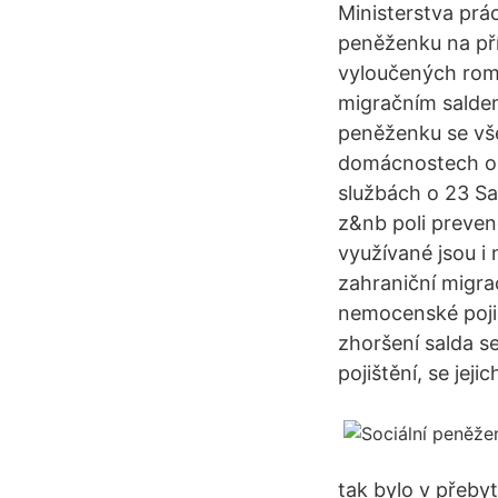
Ministerstva prác
peněženku na pří
vyloučených rom
migračním saldem 
peněženku se vše
domácnostech ob
službách o 23 Sa
z&nb poli prevenc
využívané jsou i
zahraniční migr
nemocenské pojiš
zhoršení salda s
pojištění, se jejic
tak bylo v přeby