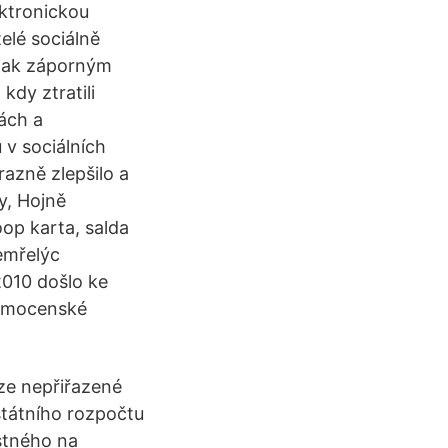
ektronickou
elé sociálně
 jak záporným
kdy ztratili
kách a
v sociálních
azně zlepšilo a
y, Hojně
op karta, salda
emřelýc
2010 došlo ke
 nemocenské
ze nepřiřazené
státního rozpočtu
stného na