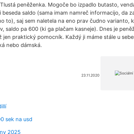
Tlustá peněženka. Mogoče bo izpadlo butasto, vend
 beseda saldo (sama imam namreč informacijo, da za
to), saj sem naletela na eno prav čudno varianto, kj
v, saldo pa 600 (ki ga plačam kasneje). Dnes je peněž
jen praktický pomocník. Každý ji máme stále u sebe,
ská nebo dámská.
23.11.2020
llí
0 sek na usd
ceny 2025