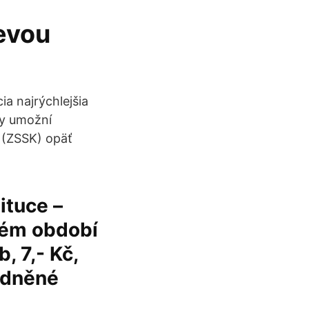
evou
a najrýchlejšia
vy umožní
 (ZSSK) opäť
ituce –
ném období
 7,- Kč,
odněné