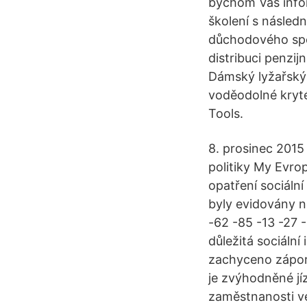
bychom Vás infor
školení s násled
důchodového spoř
distribuci penzi
Dámský lyžařský 
voděodolné kryté
Tools.
8. prosinec 2015
politiky My Evrop
opatření sociáln
byly evidovány n
-62 -85 -13 -27 -
důležitá sociáln
zachyceno záporn
je zvýhodněné jí
zaměstnanosti ve