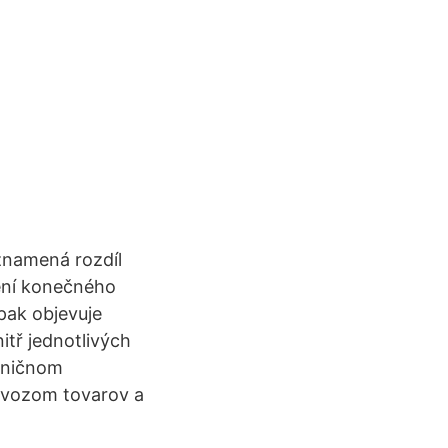
znamená rozdíl
ení konečného
pak objevuje
itř jednotlivých
raničnom
ovozom tovarov a