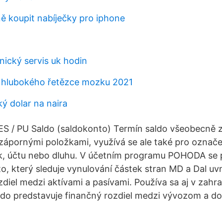
 koupit nabíječky pro iphone
nický servis uk hodin
 hlubokého řetězce mozku 2021
ý dolar na naira
ES / PU Saldo (saldokonto) Termín saldo všeobecně 
zápornými položkami, využívá se ale také pro označ
k, účtu nebo dluhu. V účetním programu POHODA se 
o, který sleduje vynulování částek stran MD a Dal uvn
zdiel medzi aktívami a pasívami. Používa sa aj v zah
ldo predstavuje finančný rozdiel medzi vývozom a d