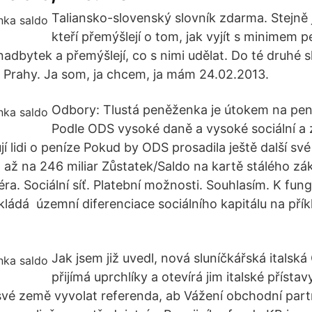
Taliansko-slovenský slovník zdarma. Stejně j
kteří přemýšlejí o tom, jak vyjít s minimem pe
nadbytek a přemýšlejí, co s nimi udělat. Do té druhé s
z Prahy. Ja som, ja chcem, ja mám 24.02.2013.
Odbory: Tlustá peněženka je útokem na pe
Podle ODS vysoké daně a vysoké sociální a 
ují lidi o peníze Pokud by ODS prosadila ještě další sv
o až na 246 miliar Zůstatek/Saldo na kartě stálého zá
éra. Sociální síť. Platební možnosti. Souhlasím. K fu
ukládá územní diferenciace sociálního kapitálu na pří
Jak jsem již uvedl, nová sluníčkářská italsk
přijímá uprchlíky a otevírá jim italské přístav
vé země vyvolat referenda, ab Vážení obchodní partn