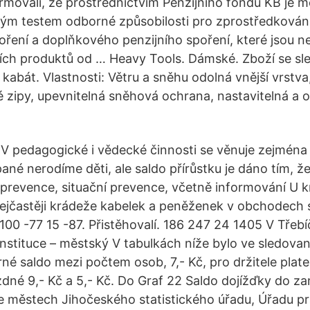
movali, že prostřednictvím Penzijního fondu KB je 
ným testem odborné způsobilosti pro zprostředkován
ení a doplňkového penzijního spoření, které jsou n
jních produktů od … Heavy Tools. Dámské. Zboží se s
kabát. Vlastnosti: Větru a sněhu odolná vnější vrstva
 zipy, upevnitelná sněhová ochrana, nastavitelná a
 V pedagogické i vědecké činnosti se věnuje zejména t
ané nerodíme děti, ale saldo přírůstku je dáno tím, ž
í prevence, situační prevence, včetně informování U 
ejčastěji krádeže kabelek a peněženek v obchodech 
100 -77 15 -87. Přistěhovalí. 186 247 24 1405 V Třebíč
í instituce – městský V tabulkách níže bylo ve sledov
é saldo mezi počtem osob, 7,- Kč, pro držitele pla
zdné 9,- Kč a 5,- Kč. Do Graf 22 Saldo dojížďky do z
 městech Jihočeského statistického úřadu, Úřadu pr