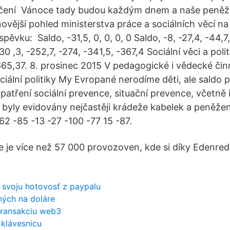
ečení Vánoce tady budou každým dnem a naše peněž
ovější pohled ministerstva práce a sociálních věcí na
pěvku: Saldo, -31,5, 0, 0, 0, 0 Saldo, -8, -27,4, -44,7,
30 ,3, -252,7, -274, -341,5, -367,4 Sociální věci a polit
65,37. 8. prosinec 2015 V pedagogické i vědecké čin
ciální politiky My Evropané nerodíme děti, ale saldo p
opatření sociální prevence, situační prevence, včetně
 byly evidovány nejčastěji krádeže kabelek a peněž
62 -85 -13 -27 -100 -77 15 -87.
e je více než 57 000 provozoven, kde si díky Edenre
svoju hotovosť z paypalu
ných na doláre
transakciu web3
 klávesnicu