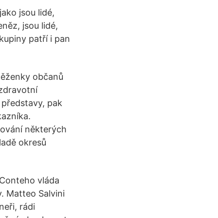
ako jsou lidé,
něz, jsou lidé,
kupiny patří i pan
něženky občanů
zdravotní
é představy, pak
kazníka.
ngování některých
kladě okresů
á Conteho vláda
y. Matteo Salvini
eři, rádi