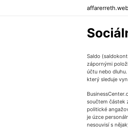
affarerreth.we
Sociál
Saldo (saldokont
zápornými položk
účtu nebo dluhu
který sleduje vyn
BusinessCenter.cz
součtem částek z
politické angaž
je úzce personál
nesouvisí s něja