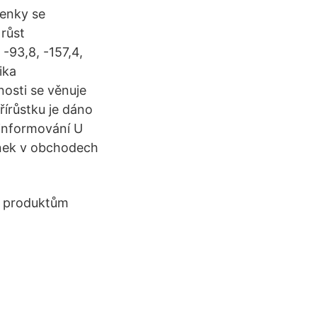
enky se
 růst
 -93,8, -157,4,
ika
nosti se věnuje
řírůstku je dáno
 informování U
enek v obchodech
d produktům