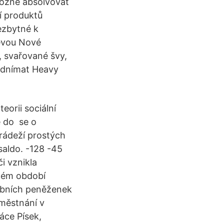
možné absolvovat
í produktů
ezbytné k
levou Nové
, svařované švy,
 odnímat Heavy
eorii sociální
e do se o
krádeží prostých
saldo. -128 -45
i vznikla
aném období
tebních peněženek
aměstnání v
áce Písek,