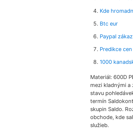
Kde hromadně
Btc eur
Paypal zákaz
Predikce cen
1000 kanadsk
Materiál: 600D P
mezi kladnými a 
stavu pohledáve
termín Saldokont
skupin Saldo. Ro
obchode, kde sa
služieb.