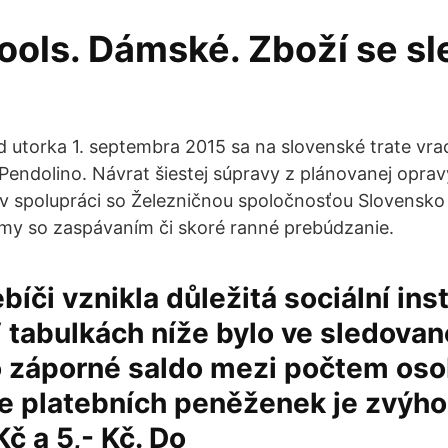
ools. Dámské. Zboží se sl
utorka 1. septembra 2015 sa na slovenské trate vraci
Pendolino. Návrat šiestej súpravy z plánovanej opra
 spolupráci so Železničnou spoločnosťou Slovensko
my so zaspávaním či skoré ranné prebúdzanie.
bíči vznikla důležitá sociální inst
 tabulkách níže bylo ve sledova
záporné saldo mezi počtem osob,
ele platebních peněženek je zvýh
Kč a 5,- Kč. Do