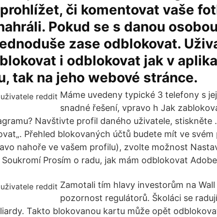
i prohlížet, či komentovat vaše fot
 nahráli. Pokud se s danou osobou
jednoduše zase odblokovat. Uživ
lokovat i odblokovat jak v aplika
, tak na jeho webové stránce.
Máme uvedeny typické 3 telefony s jej
snadné řešení, vpravo h Jak zablokov
tagramu? Navštivte profil daného uživatele, stisknět
ovat„. Přehled blokovaných účtů budete mít ve svém pr
avo nahoře ve vašem profilu), zvolte možnost Nasta
 Soukromí Prosím o radu, jak mám odblokovat Adobe
Zamotali tím hlavy investorům na Wall S
pozornost regulátorů. Školáci se radují
miliardy. Takto blokovanou kartu může opět odblokova