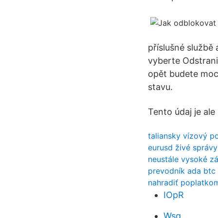
příslušné službě
vyberte Odstrani
opět budete moct
stavu.
Tento údaj je ale
taliansky vízový p
eurusd živé správy
neustále vysoké z
prevodník ada btc
nahradiť poplatkom
IOpR
Wsg