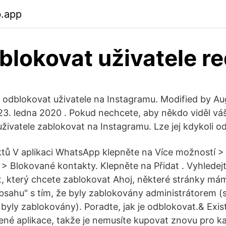
b.app
blokovat uživatele re
 odblokovat uživatele na Instagramu. Modified by Au
23. ledna 2020 . Pokud nechcete, aby někdo viděl váš 
živatele zablokovat na Instagramu. Lze jej kdykoli 
tů V aplikaci WhatsApp klepněte na Více možností >
> Blokované kontakty. Klepněte na Přidat . Vyhledej
, který chcete zablokovat Ahoj, některé stránky má
í obsahu" s tím, že byly zablokovány administrátorem
 byly zablokovány). Poradte, jak je odblokovat.& Exis
pené aplikace, takže je nemusíte kupovat znovu pro k