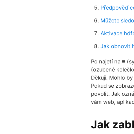
Předpověď c
Můžete sled
Aktivace hdfc
Jak obnovit
Po najetí na ≡ (
(ozubené kolečk
Děkuji. Mohlo by
Pokud se zobrazu
povolit. Jak ozn
vám web, aplikac
Jak zabl