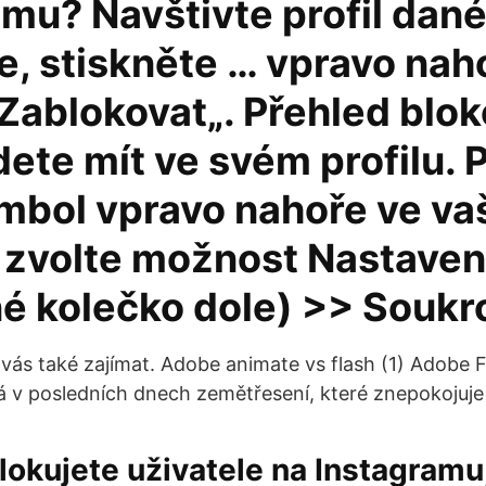
amu? Navštivte profil dan
e, stiskněte … vpravo nah
,Zablokovat„. Přehled blo
ete mít ve svém profilu. P
ymbol vpravo nahoře ve v
, zvolte možnost Nastaven
é kolečko dole) >> Soukr
 vás také zajímat. Adobe animate vs flash (1) Adobe F
vá v posledních dnech zemětřesení, které znepokojuje 
lokujete uživatele na Instagram