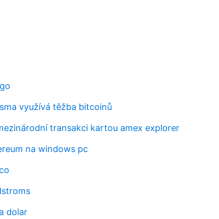
ogo
ásma využívá těžba bitcoinů
mezinárodní transakci kartou amex explorer
hereum na windows pc
ico
dstroms
a dolar