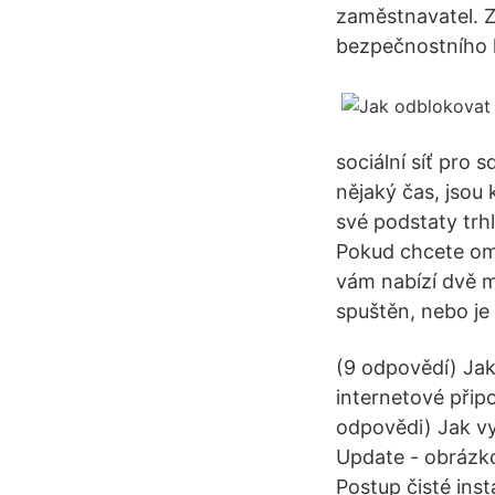
zaměstnavatel. Z
bezpečnostního 
sociální síť pro 
nějaký čas, jsou 
své podstaty trhl
Pokud chcete ome
vám nabízí dvě m
spuštěn, nebo je
(9 odpovědí) Jak
internetové přip
odpovědi) Jak vy
Update - obrázko
Postup čisté ins