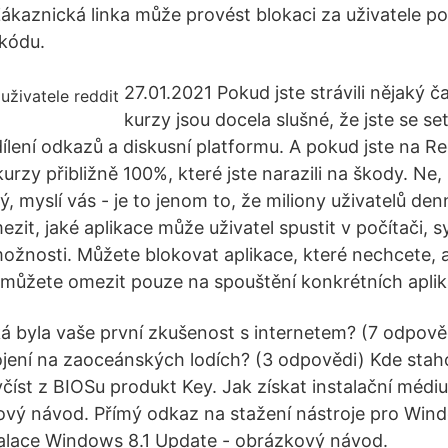
ákaznická linka může provést blokaci za uživatele p
kódu.
27.01.2021 Pokud jste strávili nějaký č
kurzy jsou docela slušné, že jste se set
sdílení odkazů a diskusní platformu. A pokud jste na Red
kurzy přibližně 100%, které jste narazili na škody. Ne,
ý, myslí vás - je to jenom to, že miliony uživatelů den
zit, jaké aplikace může uživatel spustit v počítači,
ožnosti. Můžete blokovat aplikace, které nechcete, a
 můžete omezit pouze na spouštění konkrétních aplik
á byla vaše první zkušenost s internetem? (7 odpověd
ojení na zaoceánských lodích? (3 odpovědi) Kde stah
číst z BIOSu produkt Key. Jak získat instalační méd
vý návod. Přímý odkaz na stažení nástroje pro Wind
talace Windows 8.1 Update - obrázkový návod.