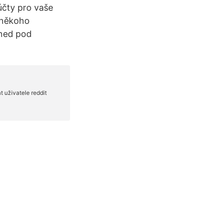
účty pro vaše
 někoho
hned pod