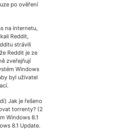
ouze po ověření
as na internetu,
kali Reddit,
ditu strávili
 že Reddit je ze
ně zveřejňují
 systém Windows
by byl uživatel
ací.
í) Jak je řešeno
ovat torrenty? (2
ium Windows 8.1
ows 8.1 Update.