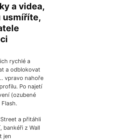
ky a videa,
 usmíříte,
atele
ci
ich rychlé a
at a odblokovat
e … vpravo nahoře
ofilu. Po najetí
vení (ozubené
 Flash.
treet a přitáhli
, bankéři z Wall
t jen