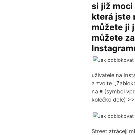
si již moc
která jste
můžete ji 
můžete zab
Instagramu
uživatele na Ins
a zvolte ,,Zablok
na ≡ (symbol vpr
kolečko dole) >>
Street ztrácejí 