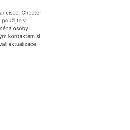
rancisco. Chcete-
 použijte v
 jména osoby
ným kontaktem si
vat aktualizace