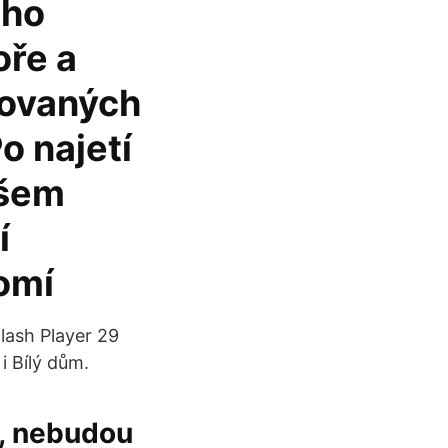
ého
oře a
kovaných
o najetí
ašem
í
omí
lash Player 29
i Bílý dům.
u, nebudou