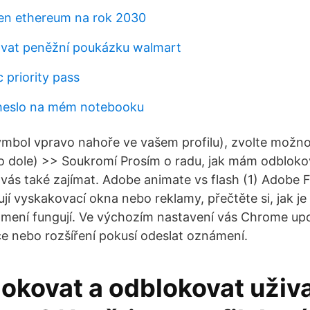
en ethereum na rok 2030
ovat peněžní poukázku walmart
 priority pass
 heslo na mém notebooku
symbol vpravo nahoře ve vašem profilu), zvolte možn
o dole) >> Soukromí Prosím o radu, jak mám odbloko
 vás také zajímat. Adobe animate vs flash (1) Adobe F
jí vyskakovací okna nebo reklamy, přečtěte si, jak j
ámení fungují. Ve výchozím nastavení vás Chrome upo
e nebo rozšíření pokusí odeslat oznámení.
okovat a odblokovat uživ