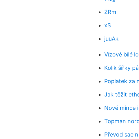
ZRm
xS
juuAk
Vízové ​​bílé l
Kolik šířky p
Poplatek za 
Jak těžit et
Nové mince 
Topman nor
Převod sae n