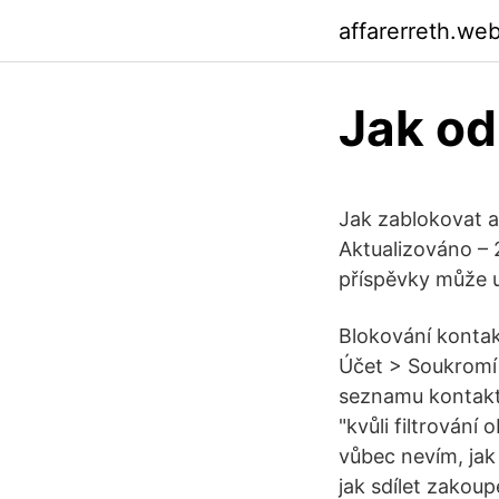
affarerreth.we
Jak od
Jak zablokovat a
Aktualizováno – 
příspěvky může u
Blokování kontak
Účet > Soukromí 
seznamu kontakt
"kvůli filtrován
vůbec nevím, jak
jak sdílet zakou