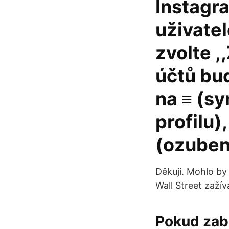
Instagr
uživatel
zvolte ,
účtů bud
na ≡ (s
profilu)
(ozuben
Děkuji. Mohlo by
Wall Street zaží
Pokud zab