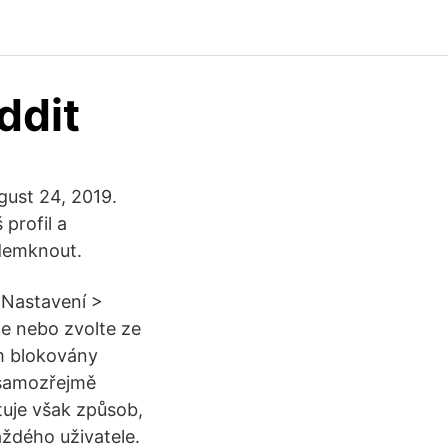
ddit
gust 24, 2019.
profil a
odemknout.
 Nastavení >
te nebo zvolte ze
m blokovány
 (samozřejmě
tuje však způsob,
aždého uživatele.