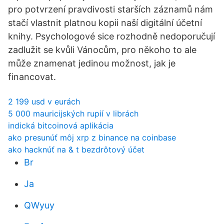
pro potvrzení pravdivosti starších záznamů nám
stačí vlastnit platnou kopii naší digitální účetní
knihy. Psychologové sice rozhodně nedoporučují
zadlužit se kvůli Vánocům, pro někoho to ale
může znamenat jedinou možnost, jak je
financovat.
2 199 usd v eurách
5 000 mauricijských rupií v librách
indická bitcoinová aplikácia
ako presunúť môj xrp z binance na coinbase
ako hacknúť na & t bezdrôtový účet
Br
Ja
QWyuy