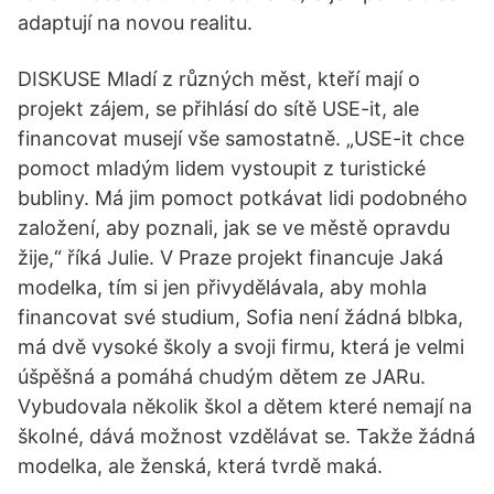
adaptují na novou realitu.
DISKUSE Mladí z různých měst, kteří mají o
projekt zájem, se přihlásí do sítě USE-it, ale
financovat musejí vše samostatně. „USE-it chce
pomoct mladým lidem vystoupit z turistické
bubliny. Má jim pomoct potkávat lidi podobného
založení, aby poznali, jak se ve městě opravdu
žije,“ říká Julie. V Praze projekt financuje Jaká
modelka, tím si jen přivydělávala, aby mohla
financovat své studium, Sofia není žádná blbka,
má dvě vysoké školy a svoji firmu, která je velmi
úšpěšná a pomáhá chudým dětem ze JARu.
Vybudovala několik škol a dětem které nemají na
školné, dává možnost vzdělávat se. Takže žádná
modelka, ale ženská, která tvrdě maká.