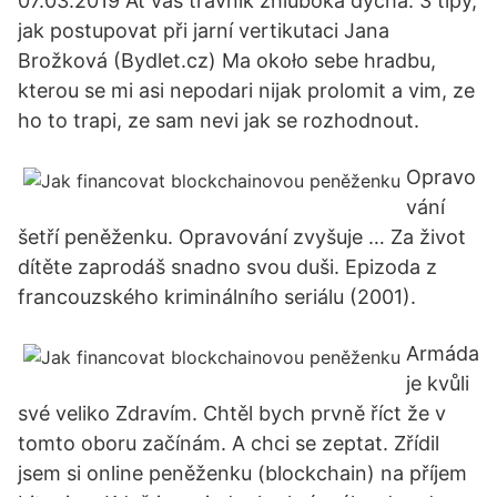
07.03.2019 Ať váš trávník zhluboka dýchá: 3 tipy,
jak postupovat při jarní vertikutaci Jana
Brožková (Bydlet.cz) Ma około sebe hradbu,
kterou se mi asi nepodari nijak prolomit a vim, ze
ho to trapi, ze sam nevi jak se rozhodnout.
Opravo
vání
šetří peněženku. Opravování zvyšuje … Za život
dítěte zaprodáš snadno svou duši. Epizoda z
francouzského kriminálního seriálu (2001).
Armáda
je kvůli
své veliko Zdravím. Chtěl bych prvně říct že v
tomto oboru začínám. A chci se zeptat. Zřídil
jsem si online peněženku (blockchain) na příjem