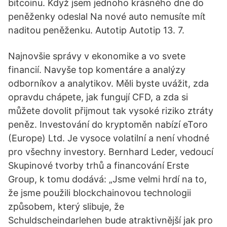
bitcoinu. Když jsem jednoho krásného dne do
peněženky odeslal Na nové auto nemusíte mít
naditou peněženku. Autotip Autotip 13. 7.
Najnovšie správy v ekonomike a vo svete
financií. Navyše top komentáre a analýzy
odborníkov a analytikov. Měli byste uvážit, zda
opravdu chápete, jak fungují CFD, a zda si
můžete dovolit přijmout tak vysoké riziko ztráty
peněz. Investování do kryptoměn nabízí eToro
(Europe) Ltd. Je vysoce volatilní a není vhodné
pro všechny investory. Bernhard Leder, vedoucí
Skupinové tvorby trhů a financování Erste
Group, k tomu dodává: „Jsme velmi hrdí na to,
že jsme použili blockchainovou technologii
způsobem, který slibuje, že
Schuldscheindarlehen bude atraktivnější jak pro